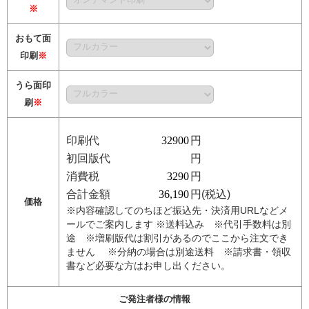
※
おもて面
印刷
※
うら面印
刷
※
印刷代
円
初回版代
円
消費税
円
合計金額
円(税込)
価格
※内容確認してのちほど振込先・決済用URLなどメ
ールでご案内します ※送料込み ※代引手数料は別
途 ※増刷版代は割引があるのでここから注文でき
ません ※分納の場合は別途送料 ※請求書・領収
書など必要な方はお申し出ください。
ご発注者様の情報