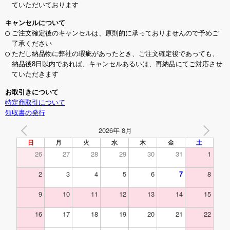
ていただいております
キャンセルについて
ご注文確定後のキャンセルは、原則的に承っておりませんので予めご
了承ください
ただし納品物に弊社の瑕疵があったとき、ご注文確定後であっても、
納品後8日以内であれば、キャンセルあるいは、再納品にてご対応させ
ていただきます
お取引きについて
特定商取引について
領収書の発行
2026年 8月
日
月
火
水
木
金
土
26
27
28
29
30
31
1
2
3
4
5
6
7
8
9
10
11
12
13
14
15
16
17
18
19
20
21
22