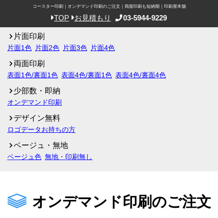
コースター印刷｜オンデマンド印刷のご注文｜両面印刷も短納期｜印刷屋本舗
03-5944-9229
TOP
お見積もり
片面印刷
片面1色
片面2色
片面3色
片面4色
両面印刷
表面1色/裏面1色
表面4色/裏面1色
表面4色/裏面4色
少部数・即納
オンデマンド印刷
デザイン無料
ロゴデータお持ちの方
ベージュ・無地
ベージュ色
無地・印刷無し
オンデマンド印刷のご注文