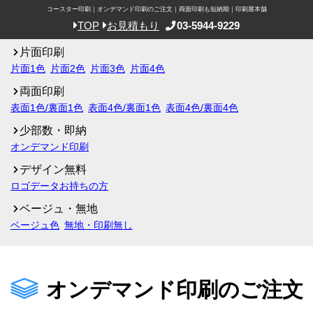
コースター印刷｜オンデマンド印刷のご注文｜両面印刷も短納期｜印刷屋本舗
03-5944-9229
TOP
お見積もり
片面印刷
片面1色
片面2色
片面3色
片面4色
両面印刷
表面1色/裏面1色
表面4色/裏面1色
表面4色/裏面4色
少部数・即納
オンデマンド印刷
デザイン無料
ロゴデータお持ちの方
ベージュ・無地
ベージュ色
無地・印刷無し
オンデマンド印刷のご注文