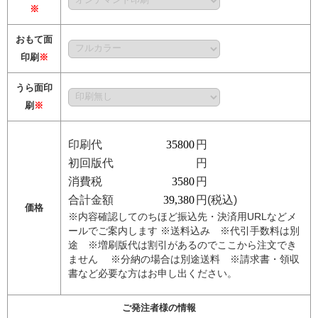
※
おもて面
印刷
※
うら面印
刷
※
印刷代
円
初回版代
円
消費税
円
合計金額
円(税込)
価格
※内容確認してのちほど振込先・決済用URLなどメ
ールでご案内します ※送料込み ※代引手数料は別
途 ※増刷版代は割引があるのでここから注文でき
ません ※分納の場合は別途送料 ※請求書・領収
書など必要な方はお申し出ください。
ご発注者様の情報