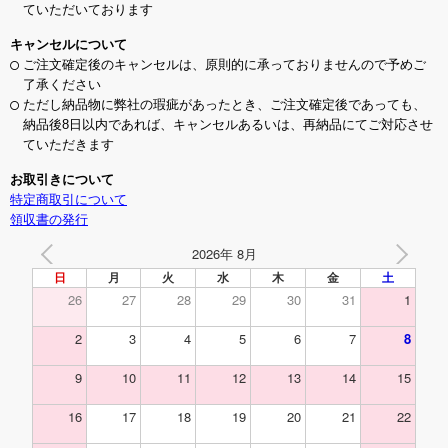
ていただいております
キャンセルについて
ご注文確定後のキャンセルは、原則的に承っておりませんので予めご
了承ください
ただし納品物に弊社の瑕疵があったとき、ご注文確定後であっても、
納品後8日以内であれば、キャンセルあるいは、再納品にてご対応させ
ていただきます
お取引きについて
特定商取引について
領収書の発行
2026年 8月
日
月
火
水
木
金
土
26
27
28
29
30
31
1
2
3
4
5
6
7
8
9
10
11
12
13
14
15
16
17
18
19
20
21
22