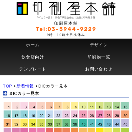
DICカラー見本！特色印刷もお任せ｜池袋の印刷屋本舗
印刷屋本舗
Tel:03-5944-9229
9時～19時土日祝休み
ホーム
デザイン
飲食店向け
印刷物一覧
テンプレート
お問い合わせ
TOP
新着情報
DICカラー見本
DICカラー見本