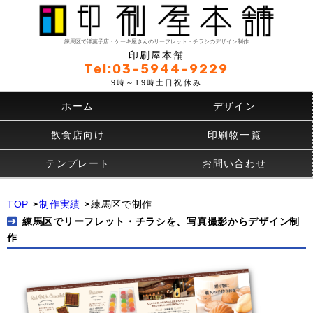
練馬区で洋菓子店・ケーキ屋さんのリーフレット・チラシのデザイン制作
印刷屋本舗
Tel:03-5944-9229
9時～19時土日祝休み
ホーム
デザイン
飲食店向け
印刷物一覧
テンプレート
お問い合わせ
TOP
制作実績
練馬区で制作
練馬区でリーフレット・チラシを、写真撮影からデザイン制
作