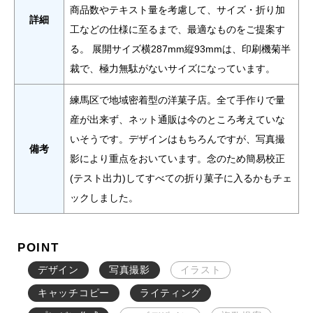
商品数やテキスト量を考慮して、サイズ・折り加
詳細
工などの仕様に至るまで、最適なものをご提案す
る。 展開サイズ横287mm縦93mmは、印刷機菊半
裁で、極力無駄がないサイズになっています。
練馬区で地域密着型の洋菓子店。全て手作りで量
産が出来ず、ネット通販は今のところ考えていな
いそうです。デザインはもちろんですが、写真撮
備考
影により重点をおいています。念のため簡易校正
(テスト出力)してすべての折り菓子に入るかもチェ
ックしました。
POINT
デザイン
写真撮影
イラスト
キャッチコピー
ライティング