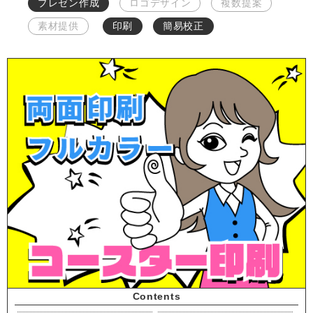
プレゼン作成
ロゴデザイン
複数提案
素材提供
印刷
簡易校正
Contents