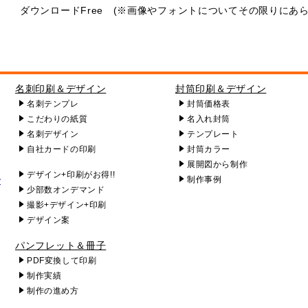
ダウンロードFree (※画像やフォントについてその限りにあら
名刺印刷＆デザイン
封筒印刷＆デザイン
名刺テンプレ
封筒価格表
こだわりの紙質
名入れ封筒
名刺デザイン
テンプレート
自社カードの印刷
封筒カラー
展開図から制作
デザイン+印刷がお得!!
y
制作事例
少部数オンデマンド
撮影+デザイン+印刷
デザイン案
パンフレット＆冊子
PDF変換して印刷
制作実績
制作の進め方