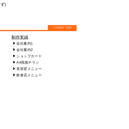
ず)
↑ PAGE TOP
制作実績
会社案内1
会社案内2
ショップカード
A4両面チラシ
美容室メニュー
飲食店メニュー